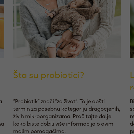
Šta su probiotici?
r
a
“Probiotik” znači “za život”. To je opšti
B
termin za posebnu kategoriju dragocjenih,
s
živih mikroorganizama. Pročitajte dalje
r
na
kako biste dobili više informacija o ovim
d
malim pomagačima.
p