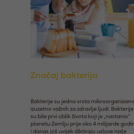
Značaj bakterija
Bakterije su jedna vrsta mikroorganizam
izuzetno važnih za zdravlje ljudi. Bakterije
su bile prvi oblik života koji je „nastanio”
planetu Zemlju prije oko 4 milijarde godi
i danas još uvijek diktiraju uslove naše