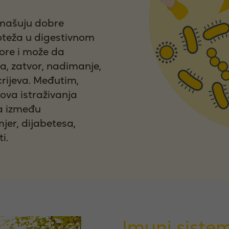
emašuju dobre
noteža u digestivnom
lore i može da
a, zatvor, nadimanje,
rijeva. Međutim,
ova istraživanja
za između
jer, dijabetesa,
i.
Imuni sistem