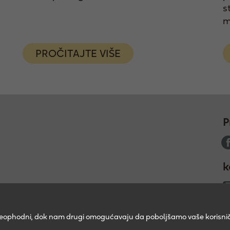
s
m
PROČITAJTE VIŠE
P
k
su neophodni, dok nam drugi omogućavaju da poboljšamo vaše korisnič