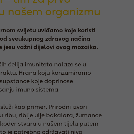
 u našem organizmu
om svijetu uviđamo koje koristi
 od sveukupnog zdravog načina
je jesu važni dijelovi ovog mozaika.
h ćelija imuniteta nalaze se u
traktu. Hrana koju konzumiramo
supstance koje doprinose
sanju imuno sistema.
uži kao primer. Prirodni izvori
 ribu, riblje ulje bakalara, žumance
također stvara u našem tijelu putem
što je potrebno održavati nivo