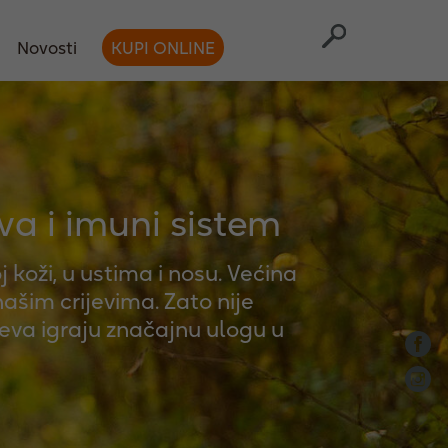
Novosti
KUPI ONLINE
eva i imuni sistem
j koži, u ustima i nosu. Većina
našim crijevima. Zato nije
eva igraju značajnu ulogu u