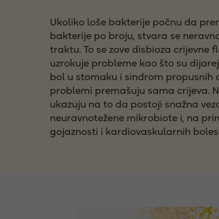
Ukoliko loše bakterije počnu da pr
bakterije po broju, stvara se nerav
traktu. To se zove disbioza crijevne f
uzrokuje probleme kao što su dijarej
bol u stomaku i sindrom propusnih c
problemi premašuju sama crijeva. N
ukazuju na to da postoji snažna ve
neuravnotežene mikrobiote i, na prim
gojaznosti i kardiovaskularnih bolest