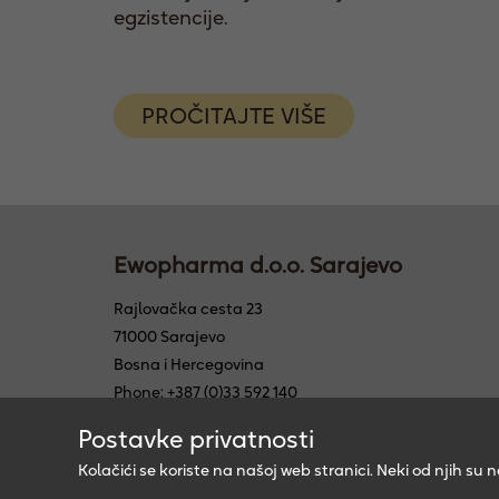
egzistencije.
PROČITAJTE VIŠE
Ewopharma d.o.o. Sarajevo
Rajlovačka cesta 23
71000 Sarajevo
Bosna i Hercegovina
Phone: +387 (0)33 592 140
Fax: +387 (0)33 592 145
Postavke privatnosti
E-Mail: info@ewopharma.ba
Kolačići se koriste na našoj web stranici. Neki od njih 