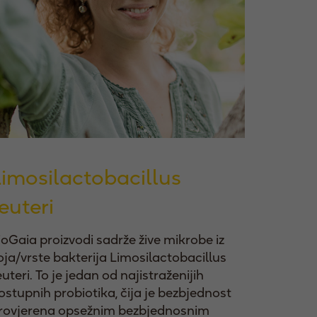
Limosilactobacillus
euteri
ioGaia proizvodi sadrže žive mikrobe iz
oja/vrste bakterija Limosilactobacillus
euteri. To je jedan od najistraženijih
ostupnih probiotika, čija je bezbjednost
rovjerena opsežnim bezbjednosnim