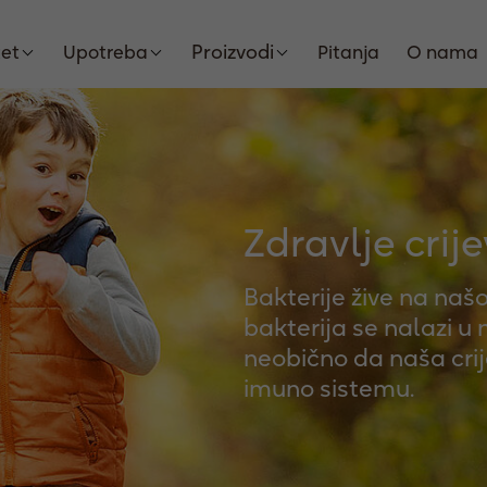
Proizvodi
tet
Upotreba
Pitanja
O nama
Zdravlje crij
Bakterije žive na našo
bakterija se nalazi u 
neobično da naša crij
imuno sistemu.