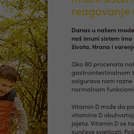
reagovanje
Danas u našem modern
naš imuni sistem ima
života. Hrana i varen
Oko 80 procenata naši
gastrointestinalnom 
osigurava nam razne 
normalnom funkcioni
Vitamin D može da posl
vitamina D obuhvataju
jajeta. Vitamin D se 
sunčeve svjetlosti. Po