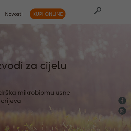
Novosti
KUPI ONLINE
vodi za cijelu
Podrška mikrobiomu usne
i crijeva