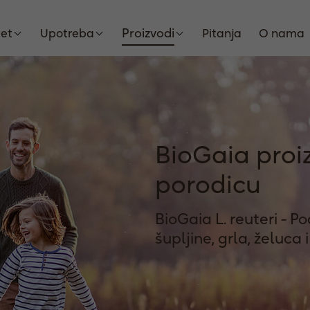
Proizvodi
tet
Upotreba
Pitanja
O nama
BioGaia proiz
porodicu
BioGaia L. reuteri - 
šupljine, grla, želuca 